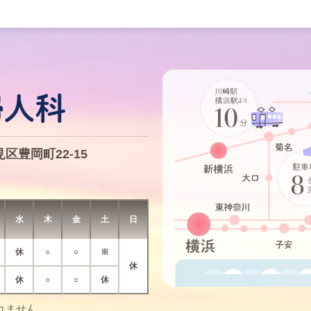
区豊岡町22-15
水
木
金
土
日
休
○
○
※
休
休
○
○
休
れません。