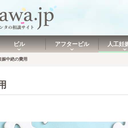
ピル
アフターピル
人工妊
妊娠中絶の費用
用