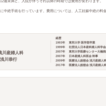
12週未満と、入院が伴うそれ以降の時期では費用が変わります。
象に中絶手術を行っています。費用については、人工妊娠中絶の料
経歴
1993年
東邦大学 医学部卒業
1999年
社団法人日本産科婦人科学会
2007年
東邦大学医療センター大橋病
浅川産婦人科
2007年
日本産婦人科医会 幹事
 浅川恭行
2009年
医療法人皓慈会 浅川産婦人科
2017年
医療法人皓慈会 浅川産婦人科