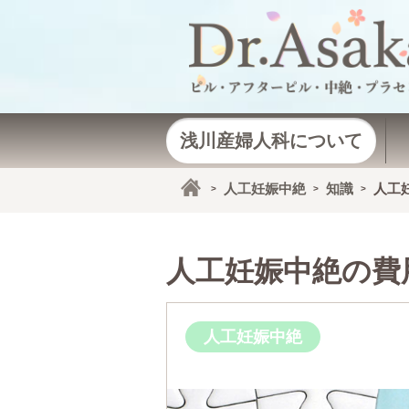
浅川産婦人科について
人工妊娠中絶
知識
人工
>
>
>
人工妊娠中絶の費
人工妊娠中絶