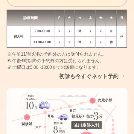
診療時間
月
火
水
木
金
土
日
9:00-12:00
○
○
休
○
○
※
婦人科
休
14:00-17:00
○
○
休
○
○
休
※午前11時以降の予約外の方は受付られません。
※午後4時以降の予約外の方は受付られません。
※土曜日は9:00~13:00までの診療になります。
初診も今すぐネット予約