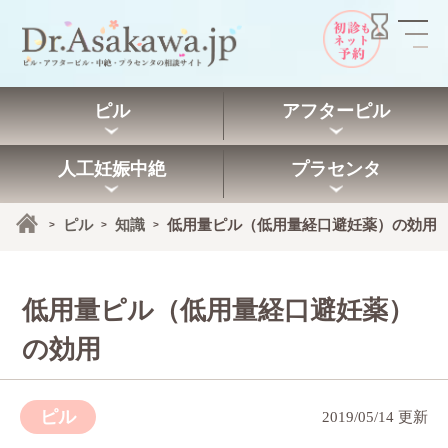
ピル
アフターピル
人工妊娠中絶
プラセンタ
ピル
知識
低用量ピル（低用量経口避妊薬）の効用
>
>
>
低用量ピル（低用量経口避妊薬）
の効用
ピル
2019/05/14 更新