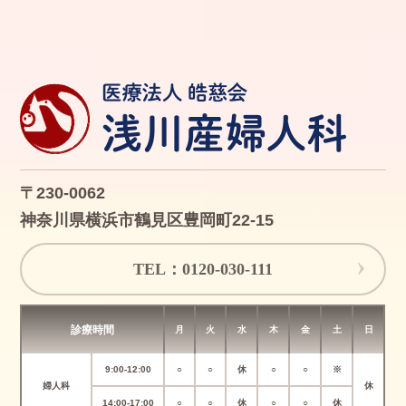
〒230-0062
神奈川県横浜市鶴見区豊岡町22-15
TEL：0120-030-111
診療時間
月
火
水
木
金
土
日
9:00-12:00
○
○
休
○
○
※
婦人科
休
14:00-17:00
○
○
休
○
○
休