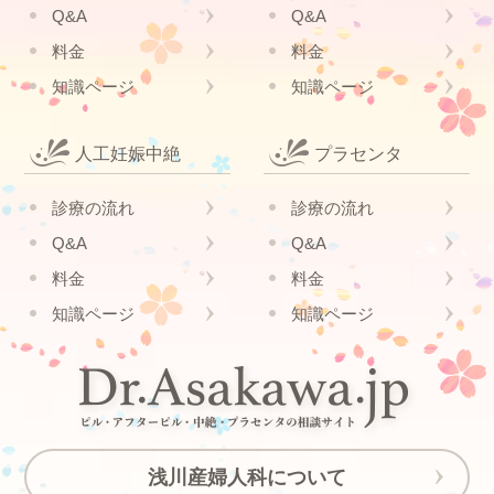
Q&A
Q&A
料金
料金
知識ページ
知識ページ
人工妊娠中絶
プラセンタ
診療の流れ
診療の流れ
Q&A
Q&A
料金
料金
知識ページ
知識ページ
浅川産婦人科について