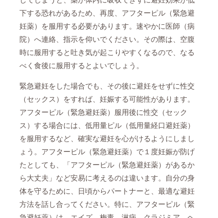
下する恐れがあるため、再度、アフターピル（緊急避
妊薬）を服用する必要があります。速やかに医師（病
院）へ連絡、指示を仰いでください。その際は、空腹
時に服用すると吐き気が起こりやすくなるので、なる
べく食後に服用するとよいでしょう。
緊急避妊をした場合でも、その後に避妊をせずに性交
（セックス）をすれば、妊娠する可能性があります。
アフターピル（緊急避妊薬）服用後に性交（セック
ス）する場合には、低用量ピル（低用量経口避妊薬）
を服用するなど、確実な避妊を心がけるようにしまし
ょう。アフターピル（緊急避妊薬）で１度妊娠が防げ
たとしても、「アフターピル（緊急避妊薬）があるか
ら大丈夫」など安易に考えるのは違います。自分の身
体を守るために、日頃からパートナーと、最適な避妊
方法を話し合ってください。特に、アフターピル（緊
急避妊薬）は、エイズ、梅毒、淋病、クラジミア、ヘ