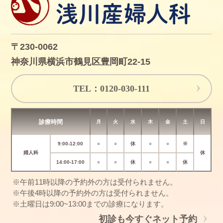
〒230-0062
神奈川県横浜市鶴見区豊岡町22-15
TEL：0120-030-111
診療時間
月
火
水
木
金
土
日
9:00-12:00
○
○
休
○
○
※
婦人科
休
14:00-17:00
○
○
休
○
○
休
※午前11時以降の予約外の方は受付られません。
※午後4時以降の予約外の方は受付られません。
※土曜日は9:00~13:00までの診療になります。
初診も今すぐネット予約