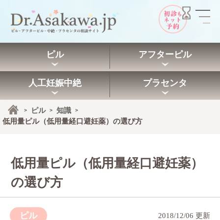
ピル
アフターピル
人工妊娠中絶
プラセンタ
ピル
知識
>
>
>
低用量ピル（低用量経口避妊薬）の選び方
低用量ピル（低用量経口避妊薬）
の選び方
ピル
2018/12/06 更新