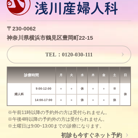
〒230-0062
神奈川県横浜市鶴見区豊岡町22-15
TEL：0120-030-111
診療時間
月
火
水
木
金
土
日
9:00-12:00
○
○
休
○
○
※
婦人科
休
14:00-17:00
○
○
休
○
○
休
※午前11時以降の予約外の方は受付られません。
※午後4時以降の予約外の方は受付られません。
※土曜日は9:00~13:00までの診療になります。
初診も今すぐネット予約